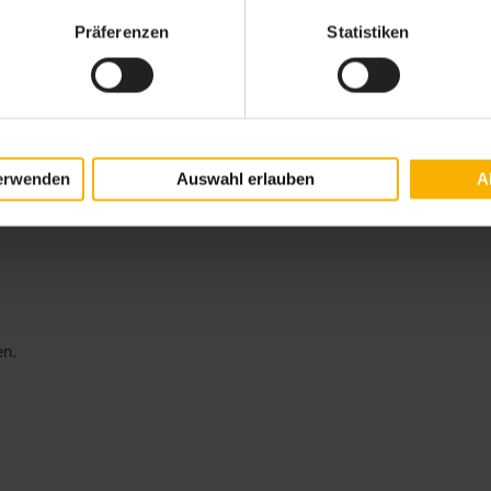
Präferenzen
Statistiken
h dabei drehen)
erwenden
Auswahl erlauben
A
en.