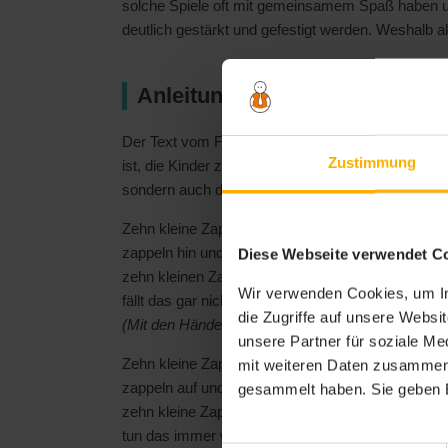
solche Spiele oft mit gemeinsamem Spaß haben u
deutlich gestärkt und gefestigt werden. Weshalb a
Anleitung Fingerspiel Zehn k
Der Text vom Fingerspiel Zehn kleine Zappelmänn
Zustimmung
ist, die Kinder zu animieren, die Bewegung der H
sondern auch die Motorik.
Zehn kleine Zappelmänner
zappeln hin und her,
Diese Webseite verwendet C
zehn kleinen Zappelmännern
Wir verwenden Cookies, um In
fällt das gar nicht schwer
die Zugriffe auf unsere Webs
(Mit den Händen wild herumzappeln, auch die Fi
unsere Partner für soziale M
Zehn kleine Zappelmänner
mit weiteren Daten zusammen, 
zappeln auf und nieder,
gesammelt haben. Sie geben E
zehn kleine Zappelmänner
tun das immer wieder.