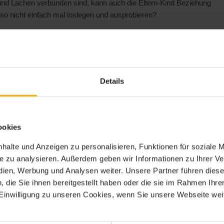
nd Lachen verbunden sind, kann auch die Eltern-Kind Beziehung
lso nicht einfach mal loslegen und ausprobieren?
leine Zappelmänner
er kann als Reim oder als Lied vorgetragen werden. Am wichtigsten
Details
ände und Finger mitzumachen, da es nicht nur den Spaß fördert,
ookies
halte und Anzeigen zu personalisieren, Funktionen für soziale 
ite zu analysieren. Außerdem geben wir Informationen zu Ihrer 
nger bewegen)
edien, Werbung und Analysen weiter. Unsere Partner führen dies
die Sie ihnen bereitgestellt haben oder die sie im Rahmen Ihre
inwilligung zu unseren Cookies, wenn Sie unsere Webseite weit