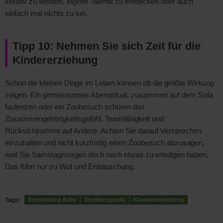
kreativ zu werden, eigene Talente zu entdecken oder auch
einfach mal nichts zu tun.
Tipp 10: Nehmen Sie sich Zeit für die
Kindererziehung
Schon die kleinen Dinge im Leben können oft die größte Wirkung
zeigen. Ein gemeinsames Abendritual, zusammen auf dem Sofa
faulenzen oder ein Zoobesuch schüren das
Zusammengehörigkeitsgefühl, Teamfähigkeit und
Rücksichtnahme auf Andere. Achten Sie darauf Versprechen
einzuhalten und nicht kurzfristig einen Zoobesuch abzusagen,
weil Sie Samstagmorgen doch noch etwas zu erledigen haben.
Das führt nur zu Wut und Enttäuschung.
Tags:
Entwicklung Baby
Erziehungsstile
Kinderentwicklung