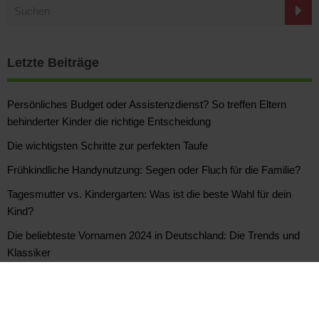
Letzte Beiträge
Persönliches Budget oder Assistenzdienst? So treffen Eltern
behinderter Kinder die richtige Entscheidung
Die wichtigsten Schritte zur perfekten Taufe
Frühkindliche Handynutzung: Segen oder Fluch für die Familie?
Tagesmutter vs. Kindergarten: Was ist die beste Wahl für dein
Kind?
Die beliebteste Vornamen 2024 in Deutschland: Die Trends und
Klassiker