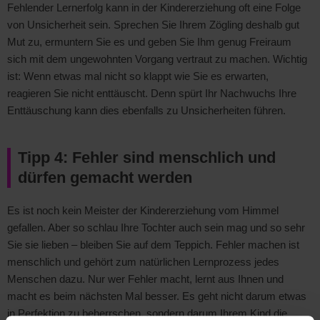
Fehlender Lernerfolg kann in der Kindererziehung oft eine Folge
von Unsicherheit sein. Sprechen Sie Ihrem Zögling deshalb gut
Mut zu, ermuntern Sie es und geben Sie Ihm genug Freiraum
sich mit dem ungewohnten Vorgang vertraut zu machen. Wichtig
ist: Wenn etwas mal nicht so klappt wie Sie es erwarten,
reagieren Sie nicht enttäuscht. Denn spürt Ihr Nachwuchs Ihre
Enttäuschung kann dies ebenfalls zu Unsicherheiten führen.
Tipp 4: Fehler sind menschlich und
dürfen gemacht werden
Es ist noch kein Meister der Kindererziehung vom Himmel
gefallen. Aber so schlau Ihre Tochter auch sein mag und so sehr
Sie sie lieben – bleiben Sie auf dem Teppich. Fehler machen ist
menschlich und gehört zum natürlichen Lernprozess jedes
Menschen dazu. Nur wer Fehler macht, lernt aus Ihnen und
macht es beim nächsten Mal besser. Es geht nicht darum etwas
in Perfektion zu beherrschen, sondern darum Ihrem Kind die