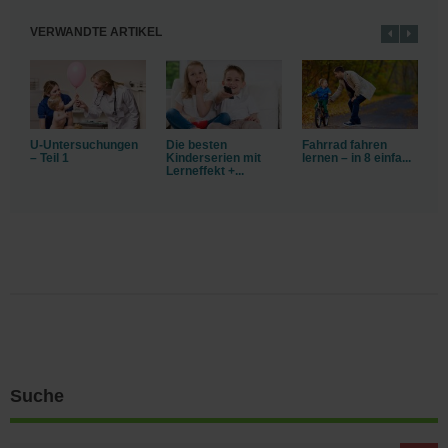
VERWANDTE ARTIKEL
U-Untersuchungen
Die besten
Fahrrad fahren
B
– Teil 1
Kinderserien mit
lernen – in 8 einfa...
Lerneffekt +...
Suche