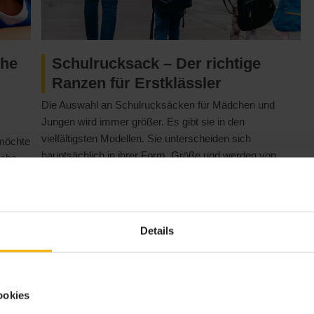
che
Schulrucksack – Der richtige
Ranzen für Erstklässler
Die Auswahl an Schulrucksäcken für Mädchen und
Jungen wird immer größer. Es gibt sie in den
vielfältigsten Modellen. Sie unterscheiden sich
 möchte
hauptsächlich in ihrer Form, Größe und werden von
lche
unterschiedlichen Herstellern in unterschiedlichen
Designs angeboten. Wie sollen wir da nur wissen,
hule
welcher der richtige Schulrucksack für unser Kind ist?
 Ihnen
Um den idealen Schulranzen für Mädchen oder Jungen
Details
zu f...
»
»
ookies