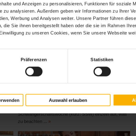
halte und Anzeigen zu personalisieren, Funktionen für soziale 
ite zu analysieren. Außerdem geben wir Informationen zu Ihrer 
edien, Werbung und Analysen weiter. Unsere Partner führen dies
die Sie ihnen bereitgestellt haben oder die sie im Rahmen Ihre
inwilligung zu unseren Cookies, wenn Sie unsere Webseite weit
 Der
SSW 1 bis 10 im Überblick – Der
Schwangerschaftskalender
 viele
Blicken Sie entspannt in die Zukunft. Unser
Präferenzen
Statistiken
er
Schwangerschaftskalender beantwortet Ihnen für die
SSW 1 bis 10 alle Fragen rund um die
n. In
Kindesentwicklung, schwangerschaftsbedingte
i
Veränderungen und Vorsorgeuntersuchungen in den
ersten zehn Lebenswochen. Was ist ein
t.
Schwangerschaftskalender? Der
erwenden
Auswahl erlauben
A
 die
Schwangerschaftskalender schlüsselt für jede
Schwangerschaftswoche (kurz: SSW) einzeln auf, was
zu beachten ...
»