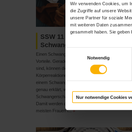
Wir verwenden Cookies, um In
die Zugriffe auf unsere Webs
unsere Partner für soziale M
mit weiteren Daten zusammen, 
gesammelt haben. Sie geben E
SSW 11 bis 20 im Überblick –
Schwangerschaftskalender
Einwilligungsauswahl
Einen Schwangerschaftskalender zu nutzen bietet
Notwendig
Vorteile. Gerade wenn Sie das erste Mal schwang
sind, können die vielen Veränderungen und
Körperreaktionen ungewohnt und beunruhigend sei
einem Schwangerschaftskalender wird Ihnen dabe
genau erklärt, was etwa in welcher
Schwangerschaftswoche mit Ihrem Körper passier
Nur notwendige Cookies v
Damit werden die wichtigsten Fragen, welche sich
meisten Frauen i...
»