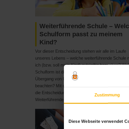
Weiterführende Schule – Wel
Schulform passt zu meinem
Kind?
Vor dieser Entscheidung stehen wir alle im Laufe
unseres Lebens – welche weiterführende Schule
ich (bzw. soll mein Kind) zukünftig besuchen? We
Schulform ist die richtige und was muss ich beim
Übergang von Grundschule zu weiterführender Sc
beachten? Mit dem folgenden Beitrag möchten wir
die Entscheidung gerne etwas leichter machen.
Zustimmung
Weiterführende Schule allgemein Unter einer w...
Diese Webseite verwendet C