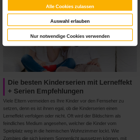
»
Alle Cookies zulassen
Auswahl erlauben
Nur notwendige Cookies verwenden
Die besten Kinderserien mit Lerneffekt
+ Serien Empfehlungen
Viele Eltern vermeiden es Ihre Kinder vor den Fernseher zu
setzen, denn es ist ihnen egal, ob die Kinderserien einen
Lerneffekt verfolgen oder nicht. Oft wird der Bildschirm als
feindliches Medium angesehen, welcher die Kinder vom
Spielplatz weg in die heimischen Wohnzimmer lockt. Wie
Zombies die sich keinem Sonnenlicht aussetzen können, mit