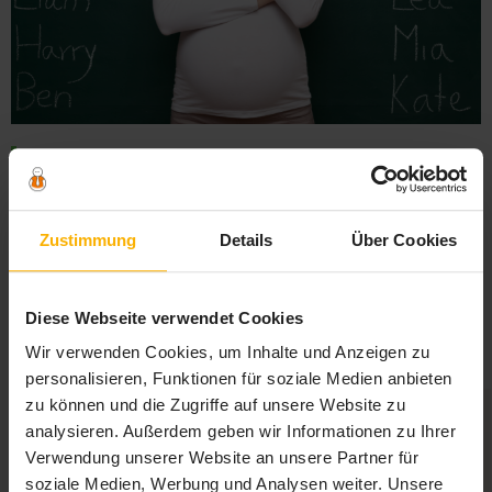
Das sind die schönsten Vornamen 2020
Die Auswahl des passenden Vornamens ist auch 2020 wohl eines
der heiß diskutiertesten Themen während der Schwangerschaft.
Zustimmung
Details
Über Cookies
So stehen viele werdende Eltern zunächst erst einmal vor der
Frage, ob es ein beliebter oder eher ausgefallener Vorname
werden soll. Neben den zahlreichen Namensvorschlägen aus
Diese Webseite verwendet Cookies
dem Freundes- und Bekanntenkreis hält auch das Internet
Wir verwenden Cookies, um Inhalte und Anzeigen zu
zahlreiche inspirierende und schöne Mädchenna...
»
personalisieren, Funktionen für soziale Medien anbieten
zu können und die Zugriffe auf unsere Website zu
analysieren. Außerdem geben wir Informationen zu Ihrer
Verwendung unserer Website an unsere Partner für
soziale Medien, Werbung und Analysen weiter. Unsere