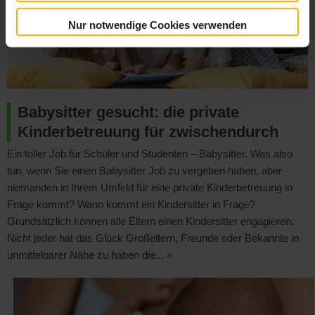
Nur notwendige Cookies verwenden
Babysitter gesucht: die private
Kinderbetreuung für zwischendurch
Ein toller Job für Schüler und Studenten – Babysitter. Was also
tun, wenn Sie einen Babysitter Job zu vergeben haben, aber
niemanden in Ihrem Umfeld für eine private Kinderbetreuung in
Frage kommt? Wann kommt ein Kindersitter in Frage?
Grundsätzlich können alle Eltern einen Kindersitter engagieren.
Nicht jeder hat das Glück Großeltern, Freunde oder Bekannte in
unmittelbarer Nähe zu haben die...
»