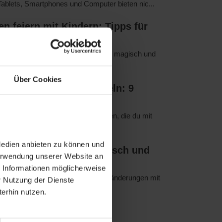
blets, Smartphones und Computer bieten nic...
n feiern mit Kindern: Tipps für
essliches Fest
 eine besondere Zeit, die für Kinder magisch und
och wie kannst du sicherstelle...
Über Cookies
n für Weihnachten basteln: 9
astelideen
kreative Bastelideen für Weihnachten, die du mit
in gemütlicher Atmosphäre in de...
Medien anbieten zu können und
e für den Herbst – modisch und
Verwendung unserer Website an
el
e Informationen möglicherweise
erbst bringt erhebliche Wetterveränderungen mit
r Nutzung der Dienste
nde sind frisch, die Nachmittag...
erhin nutzen.