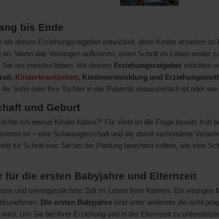
ang bis Ende
ben wir diesen Erziehungsratgeber entwickelt, denn Kinder erziehen is
rt an. Wenn das Verlangen aufkommt, einen Schritt im Leben weiter 
 Sie am meisten lieben. Mit diesem
Erziehungsratgeber
möchten wir
zeit,
Kinderkrankheiten
, Kindesentwicklung und
Erziehungsmet
 Ihr Sohn oder Ihre Tochter in der Pubertät unausstehlich ist oder wi
chaft und Geburt
chte ich einmal Kinder haben?“ Für Viele ist die Frage bereits früh 
mmen ist – eine Schwangerschaft und die damit verbundene Verantwor
itt für Schritt was Sie bei der Planung beachten sollten, wie eine Sc
für die ersten Babyjahre und Elternzeit
önste und unvergesslichste Zeit im Leben Ihrer Kleinen. Ein winziges M
aufzunehmen.
Die ersten
Babyjahre
sind unter anderem die wohl prä
rd. Um Sie bei Ihrer Erziehung und in der Elternzeit zu unterstützen