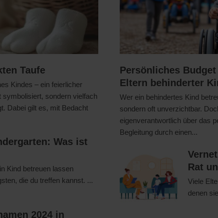
kten Taufe
Persönliches Budget 
Eltern behinderter K
s Kindes – ein feierlicher
t symbolisiert, sondern vielfach
Wer ein behindertes Kind betreut
t. Dabei gilt es, mit Bedacht
sondern oft unverzichtbar. Doc
eigenverantwortlich über das p
Begleitung durch einen...
ndergarten: Was ist
Verne
Rat un
in Kind betreuen lassen
sten, die du treffen kannst. ...
Viele Elt
denen sie
rnamen 2024 in