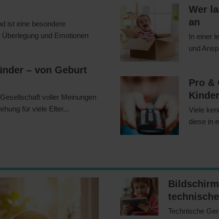
Wer la
an
d ist eine besondere
iel Überlegung und Emotionen
In einer 
und Anspr
sünder – von Geburt
Pro &
Kinde
n Gesellschaft voller Meinungen
hung für viele Elter...
Viele ken
diese in 
Bildschirm
technische
Technische Gerä