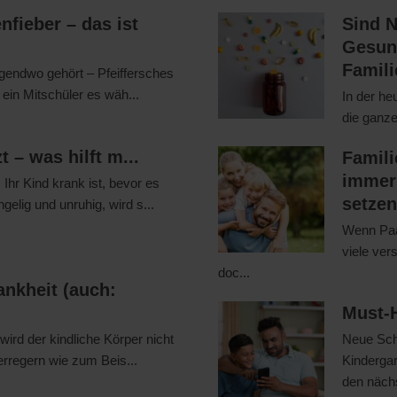
nfieber – das ist
Sind 
Gesund
Famili
rgendwo gehört – Pfeiffersches
e ein Mitschüler es wäh...
In der he
die ganze
 – was hilft m...
Famil
immer
Ihr Kind krank ist, bevor es
setzen
gelig und unruhig, wird s...
Wenn Paa
viele ver
doc...
nkheit (auch:
Must-H
ird der kindliche Körper nicht
Neue Sch
serregern wie zum Beis...
Kindergar
den nächs