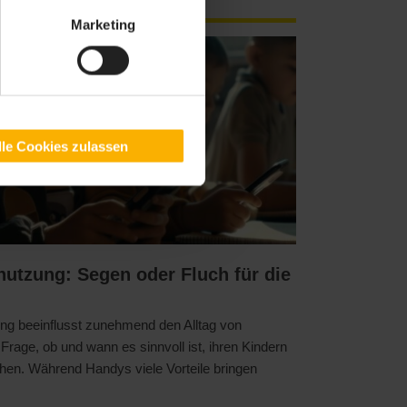
Marketing
lle Cookies zulassen
utzung: Segen oder Fluch für die
rung beeinflusst zunehmend den Alltag von
 Frage, ob und wann es sinnvoll ist, ihren Kindern
hen. Während Handys viele Vorteile bringen