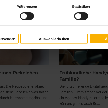
Präferenzen
Statistiken
erwenden
Auswahl erlauben
A
inen Pickelchen
Frühkindliche Handyn
Familie?
 aus: Die Neugeborenenakne.
Die fortschreitende Digitalisie
gen sich: Habe ich etwas falsch
Familien. Eltern stehen vor der
 durch Hormone ausgelöst und
ein eigenes Handy zu ermöglic
können, gibt es auch Be...