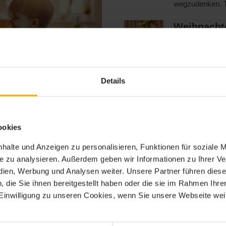
wegzudenken. Ta
Weihnachte
ein unverg
Weihnachten ist
aufregend ist. D
Details
 ist die beste Wahl
Mit Kinder
kreative B
n möchtest, ist eine der
Hier sind neun 
ookies
t ihre eigenen Vorzüge und
deinen Kindern 
 Unterschiede zwischen
halte und Anzeigen zu personalisieren, Funktionen für soziale 
Kindermod
ie beste Wahl für deine Familie
ite zu analysieren. Außerdem geben wir Informationen zu Ihrer 
komfortab
edien, Werbung und Analysen weiter. Unsere Partner führen dies
Sponsored Der H
die Sie ihnen bereitgestellt haben oder die sie im Rahmen Ihre
sich – die Morge
inwilligung zu unseren Cookies, wenn Sie unsere Webseite weit
Wissen