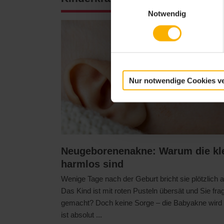
Einwilligungsauswahl
Notwendig
Nur notwendige Cookies v
Neugeborenenakne: Warum die kle
harmlos sind
Wenige Tage nach der Geburt bricht sie plötzlich
Das Kind ist mit roten Pusteln übersät und Sie fra
gemacht? Doch keine Sorge – die Babyakne wird
ist absolut ...