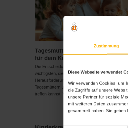
Zustimmung
Tagesmutter vs. Kindergarten: Was
für dein Kind?
Die Entscheidung, wie du dein Kind betreuen lasse
Diese Webseite verwendet C
wichtigsten, die du treffen kannst. Jede Option ha
Herausforderungen. Lass uns einen Blick auf die
Wir verwenden Cookies, um In
Tagesmüttern und Kindergärten werfen, damit du d
die Zugriffe auf unsere Webs
treffen kannst. Vorteile einer Tagesmutter Indivi...
unsere Partner für soziale M
mit weiteren Daten zusammen, 
gesammelt haben. Sie geben E
Kinderkrankheiten