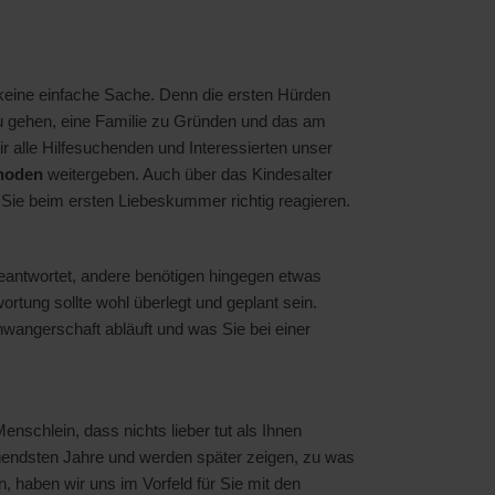
t keine einfache Sache. Denn die ersten Hürden
zu gehen, eine Familie zu Gründen und das am
 alle Hilfesuchenden und Interessierten unser
hoden
weitergeben. Auch über das Kindesalter
e Sie beim ersten Liebeskummer richtig reagieren.
beantwortet, andere benötigen hingegen etwas
tung sollte wohl überlegt und geplant sein.
hwangerschaft abläuft und was Sie bei einer
enschlein, dass nichts lieber tut als Ihnen
gendsten Jahre und werden später zeigen, zu was
, haben wir uns im Vorfeld für Sie mit den